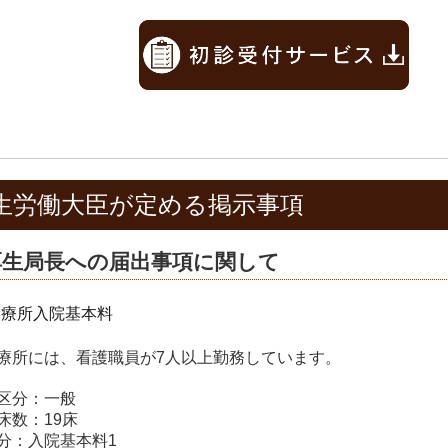
生労働大臣が定める掲示事項
厚生局長への届出事項に関して
診療所入院基本料
療所には、看護職員が7人以上勤務しています。
区分：一般
床数：19床
分：入院基本料1