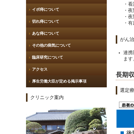
・看
イボ痔について
・夜
・夜
切れ痔について
・有
あな痔について
がん
その他の病気について
連携
臨床研究について
ます
アクセス
長期
厚生労働大臣が定める掲示事項
選定
クリニック案内