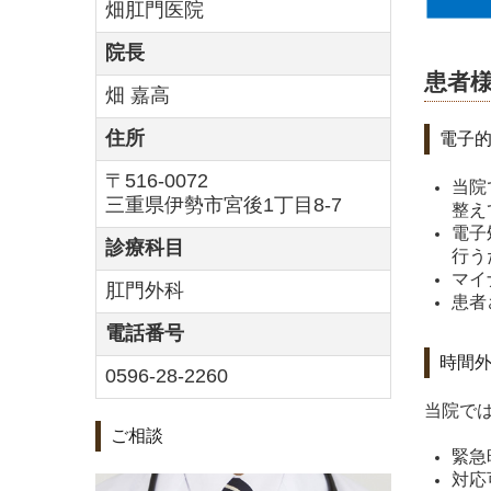
畑肛門医院
院長
患者
畑 嘉高
住所
電子
〒516-0072
当院
三重県伊勢市宮後1丁目8-7
整え
電子
診療科目
行う
マイ
肛門外科
患者
電話番号
時間
0596-28-2260
当院で
ご相談
緊急時
対応