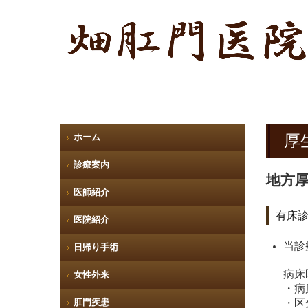
ホーム
厚
診療案内
地方
医師紹介
有床
医院紹介
当診
日帰り手術
病床
女性外来
・病
肛門疾患
・区