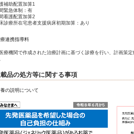
護補助配置加算1
間緊急体制：有
間看護配置加算2
床診療所在宅患者支援病床初期加算：あり
治療連携指導料
医療機関で作成された治療計画に基づく診療を行い、計画策定
。
収載品の処方等に関する事項
療養の説明について