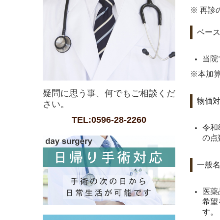
※ 再
ベー
当院
※本加
疑問に思う事、何でもご相談くだ
物価
さい。
TEL:0596-28-2260
令和
の点
一般
医薬
希望
す。