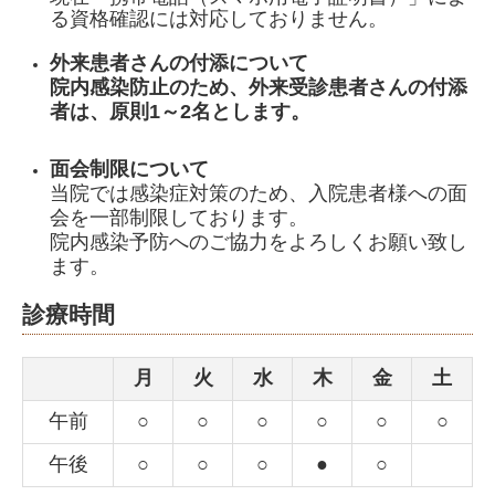
る資格確認には対応しておりません。
外来患者さんの付添について
院内感染防止のため、外来受診患者さんの付添
者は、原則1～2名とします。
面会制限について
当院では感染症対策のため、入院患者様への面
会を一部制限しております。
院内感染予防へのご協力をよろしくお願い致し
ます。
診療時間
月
火
水
木
金
土
午前
○
○
○
○
○
○
午後
○
○
○
●
○