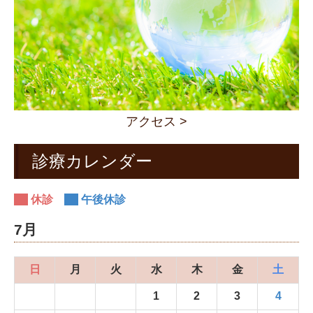
アクセス >
診療カレンダー
休診
午後休診
7月
日
月
火
水
木
金
土
1
2
3
4