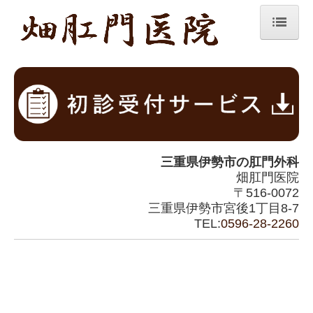
ホーム
診療案内
医師紹介
医院紹介
三重県伊勢市の
肛門外科
日帰り手術
畑肛門医院
〒516-0072
女性外来
三重県伊勢市宮後1丁目8-7
肛門疾患
TEL:
0596-28-2260
イボ痔について
切れ痔について
あな痔について