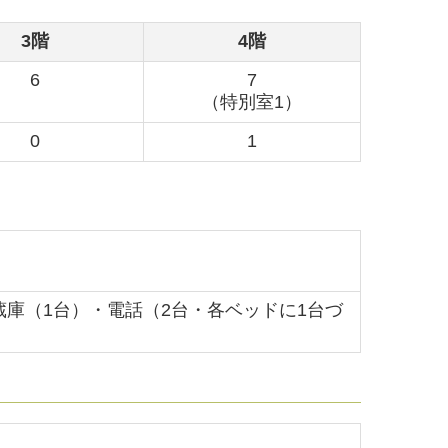
3階
4階
6
7
（特別室1）
0
1
庫（1台）・電話（2台・各ベッドに1台づ