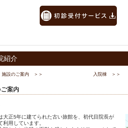
院紹介
施設のご案内 ＞＞
入院棟 ＞＞
のご案内
棟
は大正5年に建てられた古い旅館を、初代目院長が
て利用しています。