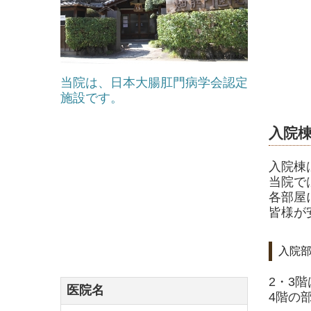
当院は、日本大腸肛門病学会認定
施設です。
入院
入院棟
当院で
各部屋
皆様が
入院
2・3
医院名
4階の