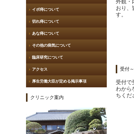
外観・
おり、
イボ痔について
す。
切れ痔について
あな痔について
その他の病気について
臨床研究について
受付
アクセス
厚生労働大臣が定める掲示事項
受付で
わから
ちくだ
クリニック案内