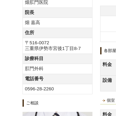
畑肛門医院
院長
畑 嘉高
住所
〒516-0072
三重県伊勢市宮後1丁目8-7
各部
診療科目
料金
肛門外科
電話番号
設備
0596-28-2260
個室
ご相談
料金