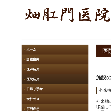
ホーム
医
診療案内
医師紹介
施設
医院紹介
日帰り手術
外来
女性外来
外来棟
移築し
肛門疾患