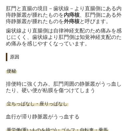
肛門と直腸の境目－歯状線－より直腸側にある内
痔静脈叢が腫れたものを
内痔核
、肛門側にある外
痔静脈叢が腫れたものを
外痔核
と呼びます。
歯状線より直腸側は自律神経支配のため痛みを感
じにくく、歯状線より肛門側は知覚神経支配のた
め痛みを感じやすくなっています。
原因
便秘
排便時に強く力み、肛門周囲の静脈叢がうっ血し
たり、硬い便が粘膜を傷つけてしまう
立ちっぱなし・座りっぱなし
血行が滞り静脈叢がうっ血する
重労働(重いものを持つ)・ゴルフ・自転車・乗馬