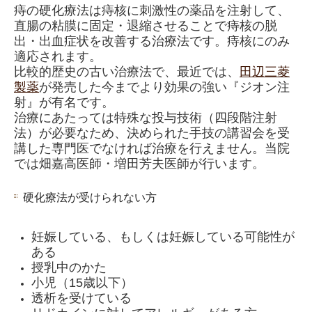
痔の硬化療法は痔核に刺激性の薬品を注射して、
直腸の粘膜に固定・退縮させることで痔核の脱
出・出血症状を改善する治療法です。痔核にのみ
適応されます。
比較的歴史の古い治療法で、最近では、
田辺三菱
製薬
が発売した今までより効果の強い『ジオン注
射』が有名です。
治療にあたっては特殊な投与技術（四段階注射
法）が必要なため、決められた手技の講習会を受
講した専門医でなければ治療を行えません。当院
では畑嘉高医師・増田芳夫医師が行います。
硬化療法が受けられない方
妊娠している、もしくは妊娠している可能性が
ある
授乳中のかた
小児（15歳以下）
透析を受けている