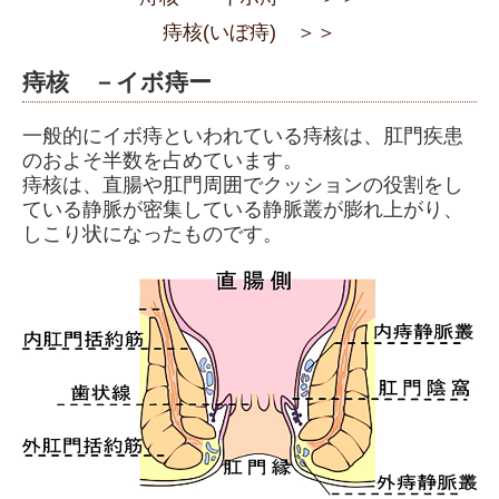
痔核(いぼ痔) ＞＞
その他の病気について
臨床研究について
痔核 －イボ痔ー
アクセス
一般的にイボ痔といわれている痔核は、肛門疾患
のおよそ半数を占めています。
厚生労働大臣が定める掲示事項
痔核は、直腸や肛門周囲でクッションの役割をし
ている静脈が密集している静脈叢が膨れ上がり、
しこり状になったものです。