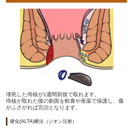
壊死した痔核が1週間前後で取れます。
痔核が取れた後の創面を軟膏や座薬で保護し、傷
がふさがれば完治となります。
硬化(ALTA)療法（ジオン注射）