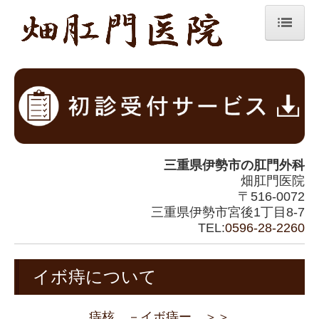
ホーム
診療案内
医師紹介
医院紹介
三重県伊勢市の
肛門外科
日帰り手術
畑肛門医院
〒516-0072
女性外来
三重県伊勢市宮後1丁目8-7
肛門疾患
TEL:
0596-28-2260
イボ痔について
イボ痔について
切れ痔について
あな痔について
痔核 －イボ痔ー ＞＞